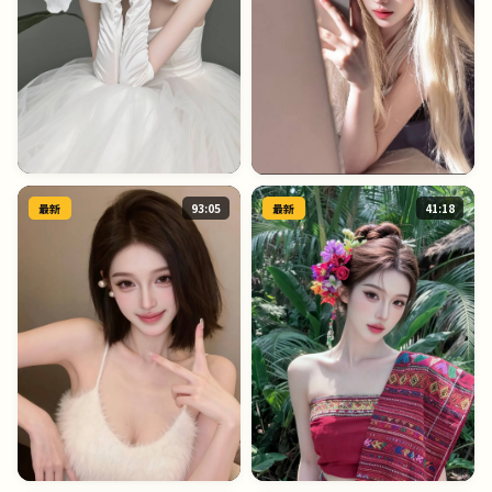
最新
93:05
最新
41:18
时间裂缝·新传
边境追击·新传
动作
5.5万
战争
5.4万
9.7
7.1