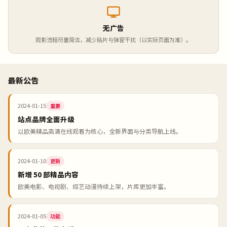
无广告
观影流程尽量简洁，减少贴片与弹窗干扰（以实际页面为准）。
最新公告
2024-01-15
重要
站点品牌全面升级
以欧美精品高清在线观看为核心，全新界面与分类导航上线。
2024-01-10
更新
新增 50 部精品内容
欧美电影、电视剧、综艺动漫持续上架，片库更加丰富。
2024-01-05
功能