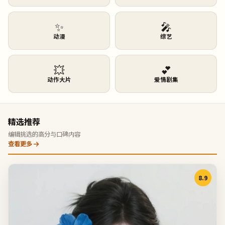
✨
🎤
动漫
综艺
💥
💕
动作大片
爱情剧集
精选推荐
编辑挑选的高分与口碑内容
查看更多
8.9