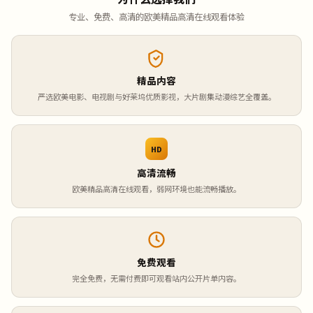
专业、免费、高清的
欧美精品高清在线观看
体验
精品内容
严选欧美电影、电视剧与好莱坞优质影视，大片剧集动漫综艺全覆盖。
HD
高清流畅
欧美精品高清在线观看，弱网环境也能流畅播放。
免费观看
完全免费，无需付费即可观看站内公开片单内容。